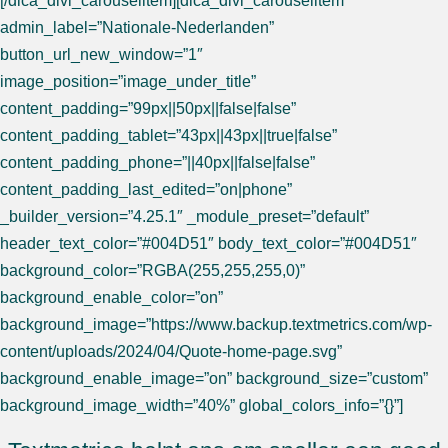
[/dica_divi_carouselitem][dica_divi_carouselitem
admin_label=”Nationale-Nederlanden”
button_url_new_window=”1″
image_position=”image_under_title”
content_padding=”99px||50px||false|false”
content_padding_tablet=”43px||43px||true|false”
content_padding_phone=”||40px||false|false”
content_padding_last_edited=”on|phone”
_builder_version=”4.25.1″ _module_preset=”default”
header_text_color=”#004D51″ body_text_color=”#004D51″
background_color=”RGBA(255,255,255,0)”
background_enable_color=”on”
background_image=”https://www.backup.textmetrics.com/wp-
content/uploads/2024/04/Quote-home-page.svg”
background_enable_image=”on” background_size=”custom”
background_image_width=”40%” global_colors_info=”{}”]