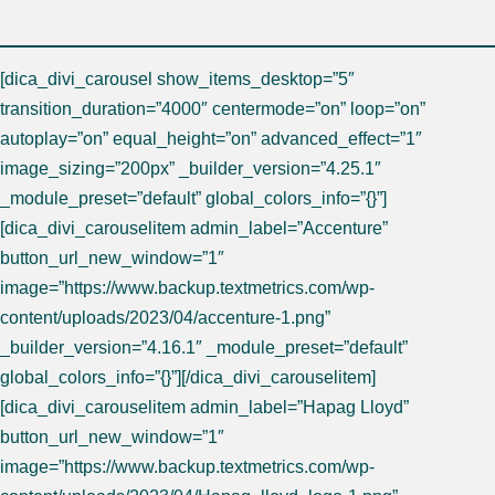
[dica_divi_carousel show_items_desktop=”5″
transition_duration=”4000″ centermode=”on” loop=”on”
autoplay=”on” equal_height=”on” advanced_effect=”1″
image_sizing=”200px” _builder_version=”4.25.1″
_module_preset=”default” global_colors_info=”{}”]
[dica_divi_carouselitem admin_label=”Accenture”
button_url_new_window=”1″
image=”https://www.backup.textmetrics.com/wp-
content/uploads/2023/04/accenture-1.png”
_builder_version=”4.16.1″ _module_preset=”default”
global_colors_info=”{}”][/dica_divi_carouselitem]
[dica_divi_carouselitem admin_label=”Hapag Lloyd”
button_url_new_window=”1″
image=”https://www.backup.textmetrics.com/wp-