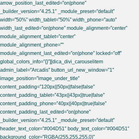
arrow_position_last_edited=”on|phone”
_builder_version=”4.25.1″ _module_preset=”default”
width=”50%” width_tablet=”50%” width_phone=”auto”
width_last_edited=”on|phone” module_alignment=”center”
module_alignment_tablet=”center”
module_alignment_phone=””
module_alignment_last_edited=”on|phone” locked=”off”
global_colors_info=”{}”][dica_divi_carouselitem
admin_label=”Arcadis” button_url_new_window=”1″
image_position=”image_under_title”
content_padding=”120px||50px||false|false”
content_padding_tablet=”43px||43px||true|false”
content_padding_phone=”40px||40px||true|false”
content_padding_last_edited=”on|phone”
_builder_version=”4.25.1″ _module_preset=”default”
header_text_color=”#004D51″ body_text_color=”#004D51″
background_color=”RGBA(255,255,255,0)”