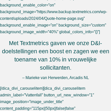
background_enable_color=”on”
background_image=”https://www.backup.textmetrics.com/wp-
content/uploads/2024/04/Quote-home-page.svg”
background_enable_image=”on” background_size=”custom”
background_image_width=”40%” global_colors_info=”{}”]
Met Textmetrics gaven we onze D&I-
doelstellingen een boost en zagen we een
toename van 10% in vrouwelijke
sollicitanten.
– Marieke van Herwerden, Arcadis NL
[/dica_divi_carouselitem][dica_divi_carouselitem
admin_label=”Vattenfall” button_url_new_window=”1″
image_position=”image_under_title”
content_padding=”115px||50px||false|false”