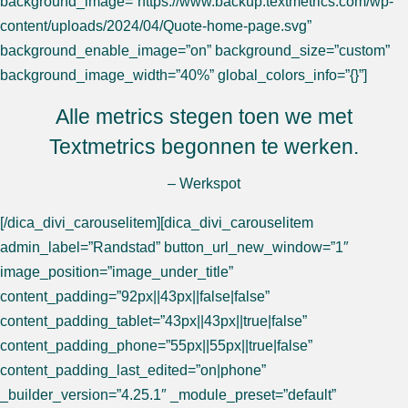
background_image=”https://www.backup.textmetrics.com/wp-
content/uploads/2024/04/Quote-home-page.svg”
background_enable_image=”on” background_size=”custom”
background_image_width=”40%” global_colors_info=”{}”]
Alle metrics stegen toen we met
Textmetrics begonnen te werken.
– Werkspot
[/dica_divi_carouselitem][dica_divi_carouselitem
admin_label=”Randstad” button_url_new_window=”1″
image_position=”image_under_title”
content_padding=”92px||43px||false|false”
content_padding_tablet=”43px||43px||true|false”
content_padding_phone=”55px||55px||true|false”
content_padding_last_edited=”on|phone”
_builder_version=”4.25.1″ _module_preset=”default”