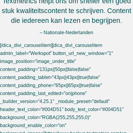
Textmetrics helpt ons om sneller een goed
stuk kwaliteitscontent te schrijven. Content
die iedereen kan lezen en begrijpen.
– Nationale-Nederlanden
[/dica_divi_carouselitem][dica_divi_carouselitem
admin_label=”Werkspot” button_url_new_window=”1″
image_position=”image_under_title”
content_padding=”131px||50px||false|false”
content_padding_tablet=”43px||43px||true|false”
content_padding_phone=”65px||65px||true|false”
content_padding_last_edited=”on|phone”
_builder_version=”4.25.1″ _module_preset=”default”
header_text_color=”#004D51″ body_text_color=”#004D51″
background_color=”RGBA(255,255,255,0)”
background_enable_color=”on”