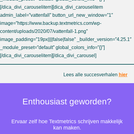
[/dica_divi_carouselitem][dica_divi_carouselitem
admin_label=”vattenfall” button_url_new_window=”1″
image=”https://www.backup.textmetrics.com/wp-
content/uploads/2020/07/vattenfall-1.png”
image_padding=”19px||||false|false” _builder_version=”4.25.1″
_module_preset=”default” global_colors_info=”{}”]
[/dica_divi_carouselitem][/dica_divi_carousel]
Lees alle succesverhalen
hier
Enthousiast geworden?
Ervaar zelf hoe Textmetrics schrijven makkelijk
kan maken.