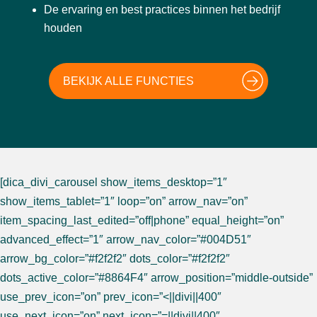
De ervaring en best practices binnen het bedrijf
houden
BEKIJK ALLE FUNCTIES
[dica_divi_carousel show_items_desktop=”1″
show_items_tablet=”1″ loop=”on” arrow_nav=”on”
item_spacing_last_edited=”off|phone” equal_height=”on”
advanced_effect=”1″ arrow_nav_color=”#004D51″
arrow_bg_color=”#f2f2f2″ dots_color=”#f2f2f2″
dots_active_color=”#8864F4″ arrow_position=”middle-outside”
use_prev_icon=”on” prev_icon=”<||divi||400″
use_next_icon=”on” next_icon=”=||divi||400″