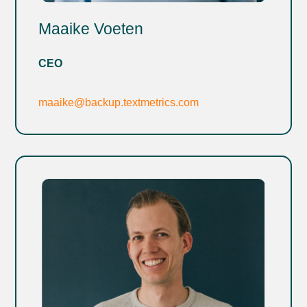
Maaike Voeten
CEO
maaike@backup.textmetrics.com