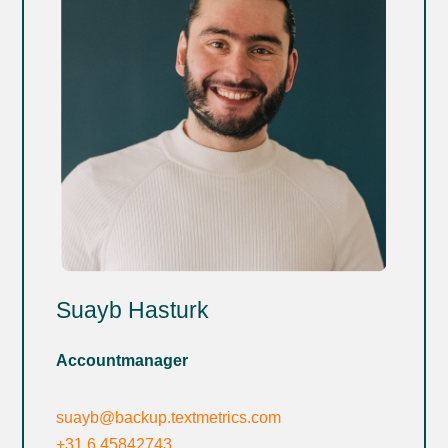
Suayb
Hasturk
Accountmanager
suayb@backup.textmetrics.com
+31 6 45842743