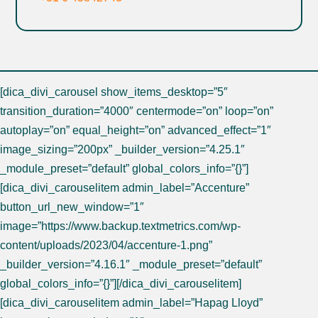
[dica_divi_carousel show_items_desktop=”5″
transition_duration=”4000″ centermode=”on” loop=”on”
autoplay=”on” equal_height=”on” advanced_effect=”1″
image_sizing=”200px” _builder_version=”4.25.1″
_module_preset=”default” global_colors_info=”{}”]
[dica_divi_carouselitem admin_label=”Accenture”
button_url_new_window=”1″
image=”https://www.backup.textmetrics.com/wp-
content/uploads/2023/04/accenture-1.png”
_builder_version=”4.16.1″ _module_preset=”default”
global_colors_info=”{}”][/dica_divi_carouselitem]
[dica_divi_carouselitem admin_label=”Hapag Lloyd”