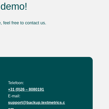
e demo!
 feel free to contact us.
Telefoon:
+31 (0)26 – 8080191
E-mail:
support@backup.textmetrics.c