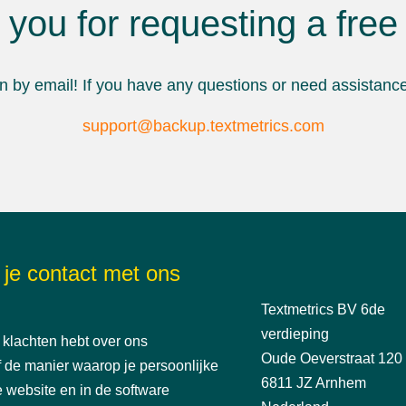
you for requesting a fre
 by email! If you have any questions or need assistance,
support@backup.textmetrics.com
je contact met ons
Textmetrics BV 6de
verdieping
f klachten hebt over ons
Oude Oeverstraat 120
f de manier waarop je persoonlijke
6811 JZ Arnhem
 website en in de software