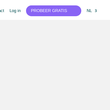
act
Log in
PROBEER GRATIS
NL