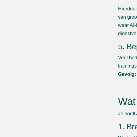
Hierdoor
van groo
waar AI-
dienstve
5. Be
Veel bed
trainings
Gevolg:
Wat 
Je hoeft
1. Br