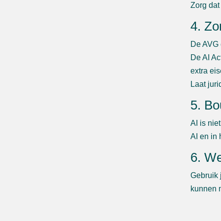
Zorg dat
4. Zo
De AVG g
De AI Ac
extra eis
Laat jur
5. Bo
AI is ni
AI en in
6. We
Gebruik 
kunnen 