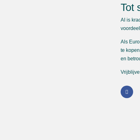
Tot 
AI is kr
voordeel
Als Euro
te kopen
en betro
Vrijblijv