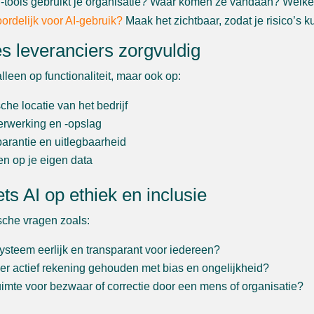
-tools gebruikt je organisatie? Waar komen ze vandaan? Welk
ordelijk voor AI-gebruik?
Maak het zichtbaar, zodat je risico’s k
es leveranciers zorgvuldig
alleen op functionaliteit, maar ook op:
sche locatie van het bedrijf
erwerking en -opslag
arantie en uitlegbaarheid
n op je eigen data
ets AI op ethiek en inclusie
ische vragen zoals:
 systeem eerlijk en transparant voor iedereen?
er actief rekening gehouden met bias en ongelijkheid?
ruimte voor bezwaar of correctie door een mens of organisatie?