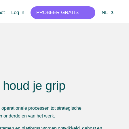
act
Log in
PROBEER GRATIS
NL
 houd je grip
 operationele processen tot strategische
er onderdelen van het werk.
ystemen en platforms worden ontwikkeld, gehost en