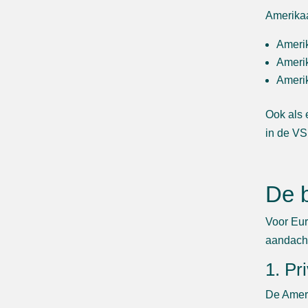
Amerikaa
Amerik
Amerik
Amerik
Ook als 
in de VS
De b
Voor Eur
aandach
1. Pr
De Ameri