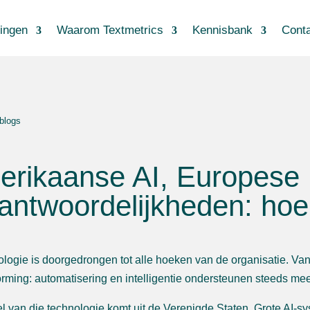
ingen
Waarom Textmetrics
Kennisbank
Cont
 blogs
erikaanse AI, Europese
antwoordelijkheden: hoe
ologie is doorgedrongen tot alle hoeken van de organisatie. Van
orming: automatisering en intelligentie ondersteunen steeds me
l van die technologie komt uit de Verenigde Staten. Grote AI-s