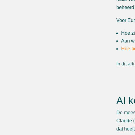
beheerd 
Voor Eur
Hoe zi
Aan w
Hoe be
In dit ar
AI k
De meest
Claude (
dat heef