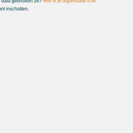
e data gebruiken ze?
Wie in je organisatie is er
unt inschatten.