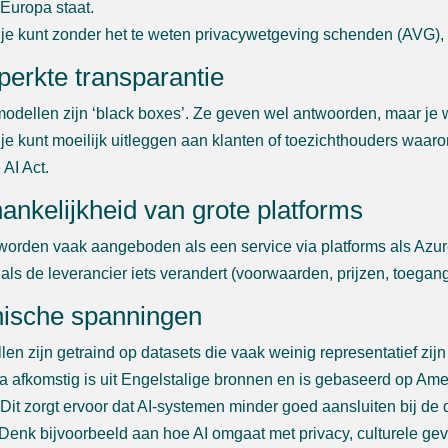
 Europa staat.
je kunt zonder het te weten privacywetgeving schenden (AVG), me
perkte transparantie
modellen zijn ‘black boxes’. Ze geven wel antwoorden, maar je 
je kunt moeilijk uitleggen aan klanten of toezichthouders waarom 
 AI Act.
hankelijkheid van grote platforms
 worden vaak aangeboden als een service via platforms als Azu
als de leverancier iets verandert (voorwaarden, prijzen, toegang
hische spanningen
len zijn getraind op datasets die vaak weinig representatief zi
a afkomstig is uit Engelstalige bronnen en is gebaseerd op Ame
Dit zorgt ervoor dat AI-systemen minder goed aansluiten bij de d
Denk bijvoorbeeld aan hoe AI omgaat met privacy, culturele gev