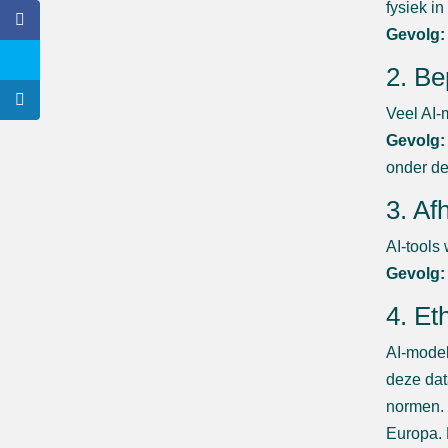
fysiek in
Gevolg:
2. Be
Veel AI-
Gevolg:
onder de
3. Af
AI-tools
Gevolg:
4. Et
AI-model
deze dat
normen. 
Europa. 