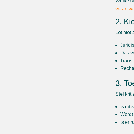
Welke AI
verantwo
2. Ki
Let niet 
Juridi
Datav
Transp
Rechte
3. To
Stel krit
Is dit
Wordt 
Is er 