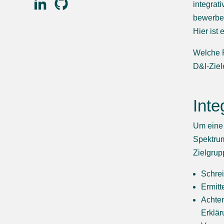
integrat
bewerben
Hier ist
Welche 
D&I-Ziel
Inte
Um eine 
Spektrum
Zielgrup
Schrei
Ermitt
Achten
Erklär