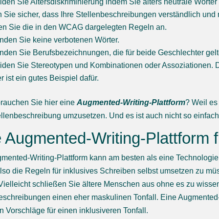
den Sie Altersdiskriminierung indem Sie alters neutrale Wört
n Sie sicher, dass Ihre Stellenbeschreibungen verständlich und 
n Sie die in den WCAG dargelegten Regeln an.
nden Sie keine verbotenen Wörter.
den Sie Berufsbezeichnungen, die für beide Geschlechter gel
den Sie Stereotypen und Kombinationen oder Assoziationen. 
 ist ein gutes Beispiel dafür.
rauchen Sie hier eine
Augmented-Writing-Plattform
? Weil es
ellenbeschreibung umzusetzen. Und es ist auch nicht so einfach,
 Augmented-Writing-Plattform f
mented-Writing-Plattform kann am besten als eine Technologie
also die Regeln für inklusives Schreiben selbst umsetzen zu mü
 Vielleicht schließen Sie ältere Menschen aus ohne es zu wisse
eschreibungen einen eher maskulinen Tonfall. Eine Augmented-W
en Vorschläge für einen inklusiveren Tonfall.