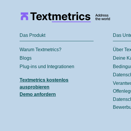
Das Produkt
Das Unt
Warum Textmetrics?
Über Tex
Blogs
Deine Ka
Plug-ins und Integrationen
Bedingu
Datensch
Textmetrics kostenlos
Verantwo
ausprobieren
Offenleg
Demo anfordern
Datensch
Bewerb