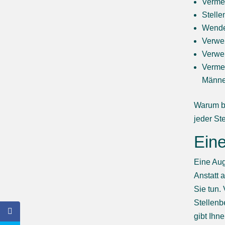
Vermei
Stelle
Wende
Verwe
Verwen
Vermei
Männer
Warum b
jeder St
Eine
Eine Aug
Anstatt 
Sie tun.
Stellenb
gibt Ihn